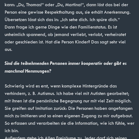
kann: „Du, Thomas!“ oder „Du, Martina!“, dann löst das bei der
Person eine gewisse Respekthaltung aus, sie erhält Anerkennung.
Übersetzen lässt sich das in: „Ich sehe dich. Ich spüre dich.“
Dann frage ich gerne Dinge wie den Familienstatus. Es ist
unheimlich spannend, ob jemand verliebt, verlobt, verheiratet
oder geschieden ist. Hat die Person Kinder? Das sagt sehr viel
aus.
Sind die teilnehmenden Personen immer kooperativ oder gibt es
manchmal Hemmungen?
Schwierig wird es erst, wenn komplexe Hintergründe das
verhindern, z. B. Autismus. Ich habe viel mit Autisten gearbeitet;
mit ihnen ist die persönliche Begegnung nur mit viel Zeit möglich.
Sie greifen auf Imitation zurück: Die Personen haben angefangen
mich zu imitieren und so einen eigenen Zugang zu mir aufgebaut.
So erfassen und verarbeiten sie die Information, wie ich fühle, wer
ich bin.
Außerdem stehe ich Allen Freiräume zu. Jeder darf sich seinen