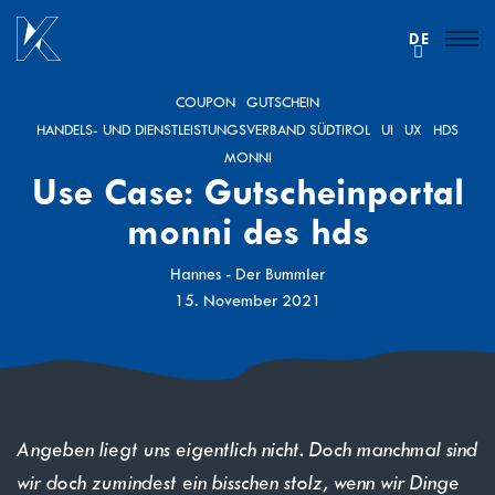
DE
COUPON
GUTSCHEIN
HANDELS- UND DIENSTLEISTUNGSVERBAND SÜDTIROL
UI
UX
HDS
MONNI
Use Case: Gutscheinportal
monni des hds
Hannes - Der Bummler
15. November 2021
Angeben liegt uns eigentlich nicht. Doch manchmal sind
wir doch zumindest ein bisschen stolz, wenn wir Dinge