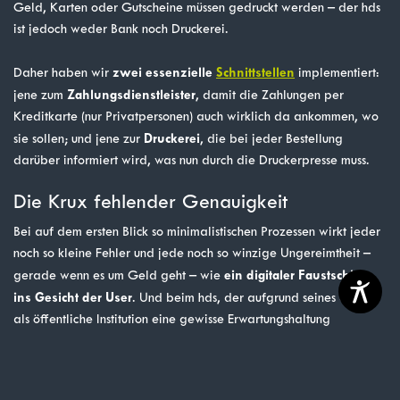
Geld, Karten oder Gutscheine müssen gedruckt werden – der hds
ist jedoch weder Bank noch Druckerei.
zwei essenzielle
Schnittstellen
Daher haben wir
implementiert:
Zahlungsdienstleister
jene zum
, damit die Zahlungen per
Kreditkarte (nur Privatpersonen) auch wirklich da ankommen, wo
Druckerei
sie sollen; und jene zur
, die bei jeder Bestellung
darüber informiert wird, was nun durch die Druckerpresse muss.
Die Krux fehlender Genauigkeit
Bei auf dem ersten Blick so minimalistischen Prozessen wirkt jeder
noch so kleine Fehler und jede noch so winzige Ungereimtheit –
ein digitaler Faustschlag
gerade wenn es um Geld geht – wie
ins Gesicht der User
. Und beim hds, der aufgrund seines Status
als öffentliche Institution eine gewisse Erwartungshaltung
bezüglich Professionalität auslöst, fallen solche Dinge umso mehr
ins Gewicht.